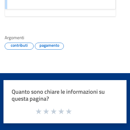
Argomenti
contributi
pagamento
Quanto sono chiare le informazioni su
questa pagina?
Valuta da 1 a 5 stelle la pagina
Valuta 1 stelle su 5
Valuta 2 stelle su 5
Valuta 3 stelle su 5
Valuta 4 stelle su 5
Valuta 5 stelle su 5