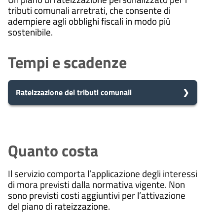
tributi comunali arretrati, che consente di
adempiere agli obblighi fiscali in modo più
sostenibile.
Tempi e scadenze
Rateizzazione dei tributi comunali
5
Presa in carico
Dopo aver presentato la tua
giorni
richiesta, il comune avvia il
Quanto costa
procedimento e prenderà in carico
la tua domanda in 5 giorni.
Il servizio comporta l’applicazione degli interessi
di mora previsti dalla normativa vigente. Non
sono previsti costi aggiuntivi per l’attivazione
10
Eventuale richiesta di
del piano di rateizzazione.
integrazioni
giorni