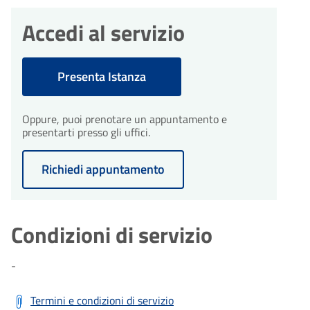
Durante l'istruttoria, potrebbero
essere necessarie integrazioni. Il
Accedi al servizio
comune ti invierà una richiesta di
integrazioni entro 10 giorni
dall'avvio del procedimento.
Presenta Istanza
30
Conclusione del
Oppure, puoi prenotare un appuntamento e
procedimento
presentarti presso gli uffici.
giorni
Il procedimento amministrativo
sarà concluso entro un massimo
Richiedi appuntamento
di 30 giorni dalla presentazione
dell'istanza, fatta salva eventuale
diversa tempistica prevista dalla
normativa e dai regolamenti
Condizioni di servizio
comunali vigenti.
-
Termini e condizioni di servizio