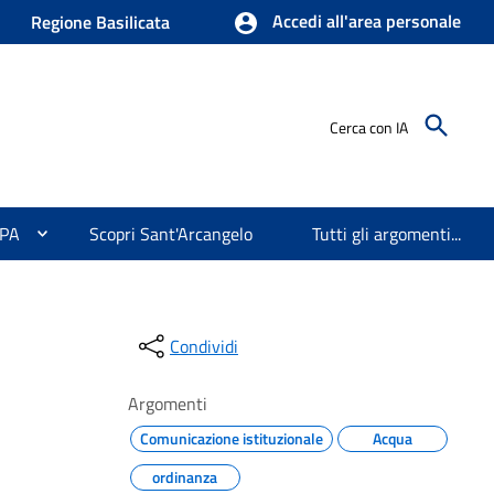
Accedi all'area personale
Regione Basilicata
Cerca con IA
 PA
Scopri Sant'Arcangelo
Tutti gli argomenti...
Condividi
Argomenti
Comunicazione istituzionale
Acqua
ordinanza