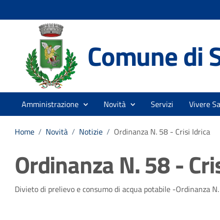
Comune di S
Amministrazione
Novità
Servizi
Vivere S
Home
/
Novità
/
Notizie
/
Ordinanza N. 58 - Crisi Idrica
Ordinanza N. 58 - Cris
Dettagli della notizia
Divieto di prelievo e consumo di acqua potabile -Ordinanza 